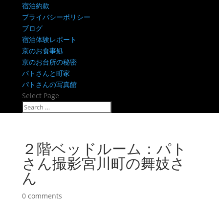
宿泊約款
プライバシーポリシー
ブログ
宿泊体験レポート
京のお食事処
京のお台所の秘密
パトさんと町家
パトさんの写真館
Select Page
２階ベッドルーム：パト
さん撮影宮川町の舞妓さ
ん
0 comments