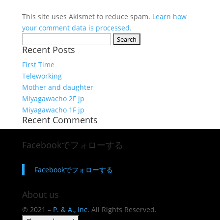
This site uses Akismet to reduce spam.
Learn how
your comment data is processed.
Search
Recent Posts
for:
First Time
Teleworking
Mother and daughter
Miyagawacho 2F jp
Miyagawacho 1F jp
Recent Comments
Facebookでフォローする
Facebookでフォローする
About us
© 2021 –
P. & A., Inc.
All Rights Reserved.