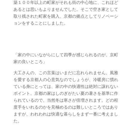
築１００年以上の町家がそれも街の中心地に、これほど
あるとは思いもよりませんでした。そこで空き家として
取り残された町家を購入、京都の拠点としてリノベーシ
ョンをすることにしました。
夏はあつい、冬はさむい京都
「家の中にいながらにして四季が感じられるのが、京町
家の良いところ」
大工さんの、この言葉はいまだに忘れられません。風雅
を愛する京都人の心意気なのでしょうが、冷暖房に慣れ
ている身にとっては、家の中の快適性は絶対に譲れない
ポイント。京都の家はしのぎがたい夏の暑さを基準に作
られているので、当然冬は寒さが倍増されます。どの程
度手をいれるのかを見極めるのは難しいところではあり
ますが、われわれは快適な暮らしをまず一番に考えまし
た。