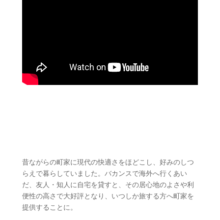
京の花街・宮川町に暮らす写真家の
パトさんは、京都をこよなく愛す
るフランス人
昔ながらの町家に現代の快適さをほどこし、好みのしつ
らえで暮らしていました。バカンスで海外へ行くあい
だ、友人・知人に自宅を貸すと、その居心地のよさや利
便性の高さで大好評となり、いつしか旅する方へ町家を
提供することに。