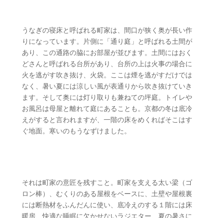
町家の構造
うなぎの寝床と呼ばれる町家は、間口が狭く奥が長い作
りになっています。片側に「通り庭」と呼ばれる土間が
あり、この通路の脇にお部屋が並びます。土間にはおく
どさんと呼ばれる台所があり、台所の上は火事の場合に
火を逃がす吹き抜け、火袋。ここは煙を逃がすだけでは
なく、暑い夏には涼しい風が表通りから吹き抜けていき
ます。そして奥には灯り取りも兼ねての坪庭。トイレや
お風呂は母屋と離れて庭にあることも。京都の冬は底冷
えがすると言われますが、一階の床をめくればそこはす
ぐ地面。寒いのもうなずけました。
リノベーションで学んだこと
それは町家の意匠を残すこと。町家を支える太い梁（ゴ
ロン棒）、むくりのある屋根をベースに、土壁や屋根裏
には断熱材をふんだんに使い、底冷えのする１階には床
暖房、快適な睡眠に欠かせないラジエター、夏の暑さに