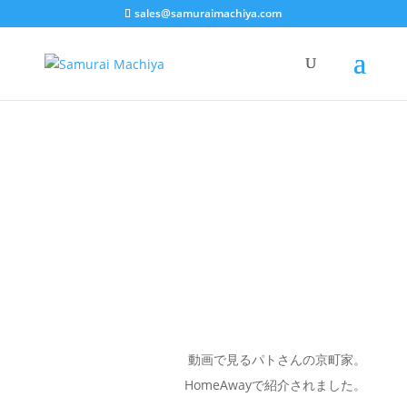
sales@samuraimachiya.com
パトさんと町家
動画で見るパトさんの京町家。
HomeAwayで紹介されました。