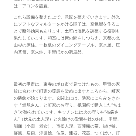
はエアコンを設置。
これら設備を整えた上で、意匠を整えていきます。外光
にソフトなフィルターをかける障子は、空気層を作るこ
とで断熱効果もあります。土壁は湿気を調整する役割も
果たしています。和室には床の間をしつらえ、京都の北
山杉の床柱。一枚板のダイニングテーブル、京水屋、庄
内箪笥、京火鉢、甲冑ほかの調度品。
京都で見つけた工芸品
最初の甲冑は、東寺のボロ市で見つけたもの。甲冑の家
紋に合わせて町家の暖簾を染めに出すところから、町家
の装飾が始まります。玄関上には、隣家ににらみをきか
す「鍾馗さん」と町家のお守り、祇園祭で購入した”ちま
き”が飾られています。キッチンには火の守り神”布袋さ
ん”（伏見の土人形）と火除けの愛宕神社のお札。甲冑、
能面（小面・老女）、市松人形、西陣織の帯、掛け軸、
屏風、扁額、浮世絵、仏像、漆器、花器、つくばい、灯