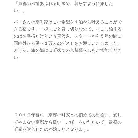
「京都の風情あふれる町家で、暮らすように旅した
い。」
パトさんの京町家はこの希望を１泊から叶えることがで
きる宿です。一棟丸ごと貸し切りなので、そこに泊まる
のはお客様だけという贅沢さ。スタートから５年の間に
国内外から延べ１万人のゲストをお迎えいたしました。
どうぞ、旅の際には町家での京都暮らしをご堪能くださ
い。
京町家のわが家
２０１３年暮れ、京都の町家との初めての出会い。愛し
てやまない京都から良い「ご縁」をいただいて、最初の
町家を購入したのが始まりとなります。