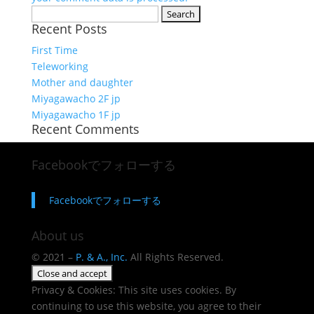
Search
Recent Posts
for:
First Time
Teleworking
Mother and daughter
Miyagawacho 2F jp
Miyagawacho 1F jp
Recent Comments
Facebookでフォローする
Facebookでフォローする
About us
© 2021 –
P. & A., Inc.
All Rights Reserved.
Privacy & Cookies: This site uses cookies. By
continuing to use this website, you agree to their