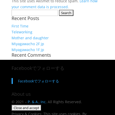
This site uses Akismet to reduce spam.
Learn how
your comment data is processed.
Search
Recent Posts
for:
First Time
Teleworking
Mother and daughter
Miyagawacho 2F jp
Miyagawacho 1F jp
Recent Comments
Facebookでフォローする
Facebookでフォローする
About us
© 2021 –
P. & A., Inc.
All Rights Reserved.
Privacy & Cookies: This site uses cookies. By