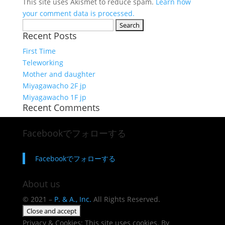
This site uses Akismet to reduce spam.
Learn how
your comment data is processed.
Search
Recent Posts
for:
First Time
Teleworking
Mother and daughter
Miyagawacho 2F jp
Miyagawacho 1F jp
Recent Comments
Facebookでフォローする
Facebookでフォローする
About us
© 2021 –
P. & A., Inc.
All Rights Reserved.
Privacy & Cookies: This site uses cookies. By