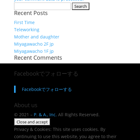
Search
Recent Posts
for:
First Time
Teleworking
Mother and daughter
Miyagawacho 2F jp
Miyagawacho 1F jp
Recent Comments
Facebookでフォローする
Facebookでフォローする
About us
© 2021 –
P. & A., Inc.
All Rights Reserved.
Privacy & Cookies: This site uses cookies. By
continuing to use this website, you agree to their