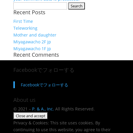
Search
Recent Posts
for:
First Time
Teleworking
Mother and daughter
Miyagawacho 2F jp
Miyagawacho 1F jp
Recent Comments
Facebookでフォローする
Facebookでフォローする
About us
© 2021 –
P. & A., Inc.
All Rights Reserved.
Privacy & Cookies: This site uses cookies. By
continuing to use this website, you agree to their