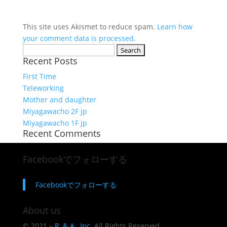
This site uses Akismet to reduce spam.
Learn how
your comment data is processed.
Search
Recent Posts
for:
First Time
Teleworking
Mother and daughter
Miyagawacho 2F jp
Miyagawacho 1F jp
Recent Comments
Facebookでフォローする
Facebookでフォローする
About us
© 2021 –
P. & A., Inc.
All Rights Reserved.